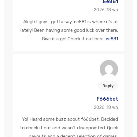
Ee881
מאי 18, 2026
Alright guys, gotta say, ee881 is where it’s at
lately! Been having some good luck over there.
Give it a go! Check it out here:
ee881
Reply
F666bet
מאי 18, 2026
Yo! Heard some buzz about f666bet. Decided
to check it out and wasn’t disappointed. Quick
payouts and a decent selection of games.