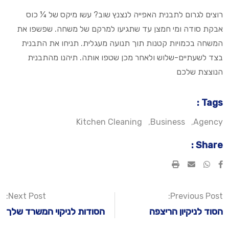
רוצים לגרום לתבנית האפייה לנצנץ שוב? עשו מיקס של ¼ כוס
אבקת סודה ומי חמצן עד שתגיעו למרקם של משחה. שפשפו את
המשחה בכמויות קטנות תוך תנועה מעגלית. תניחו את התבנית
בצד לשעתיים-שלוש ולאחר מכן שטפו אותה. תיהנו מהתבנית
הנוצצת שלכם
Tags :
Kitchen Cleaning
,
Business
,
Agency
Share :
Print
Share
via
Email
Next Post:
Previous Post:
הסוד לניקיון הריצפה
הסודות לניקוי המשרד שלך